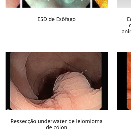
ESD de Esôfago
E
ani
Ressecção underwater de leiomioma
de cólon