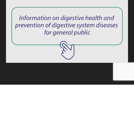
ISSN: 2764-1694
Privacy Policy
|
Consent Term
Endoscopy News © 2025 – All rights reserved. -
Developed by
MINDAGE