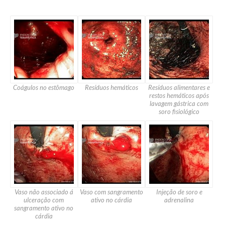
Coágulos no estômago
Resíduos hemáticos
Resíduos alimentares e
restos hemáticos após
lavagem gástrica com
soro fisiológico
Vaso não associado á
Vaso com sangramento
Injeção de soro e
ulceração com
ativo no cárdia
adrenalina
sangramento ativo no
cárdia