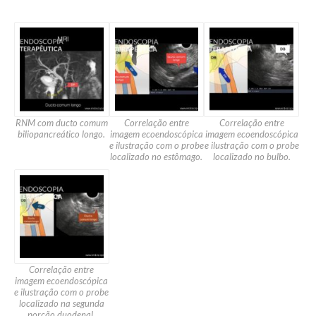
RNM com ducto comum
Correlação entre
Correlação entre
biliopancreático longo.
imagem ecoendoscópica
imagem ecoendoscópica
e ilustração com o probe
e ilustração com o probe
localizado no estômago.
localizado no bulbo.
Correlação entre
imagem ecoendoscópica
e ilustração com o probe
localizado na segunda
porção duodenal.