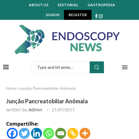
ABOUT US
EDITORIAL
GASTROPEDIA
SIGN IN
REGISTER
Home
»
Junção Pancreatobiliar Anômala
Junção Pancreatobiliar Anômala
written by
Admin
21/07/2017
Compartilhe: