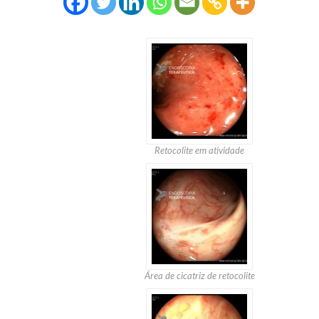
Retocolite em atividade
Área de cicatriz de retocolite