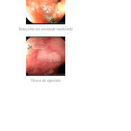
Retocolite em atividade moderada
Úlcera de sigmóide