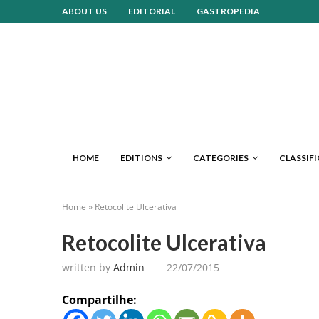
ABOUT US
EDITORIAL
GASTROPEDIA
HOME
EDITIONS
CATEGORIES
CLASSIF
Home
»
Retocolite Ulcerativa
Retocolite Ulcerativa
written by
Admin
22/07/2015
Compartilhe: