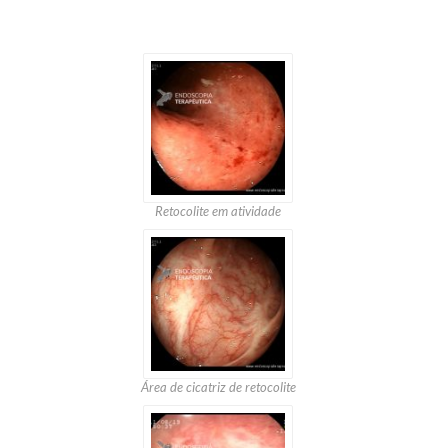
Retocolite em atividade
Área de cicatriz de retocolite