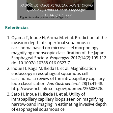
PADRÃO DE VASOS RETICULAR. FONTE: Oyama
T, Inoue H, Arima M, et al. Esophagus.
2017;14(2):105-112.
Referências
Oyama T, Inoue H, Arima M, et al. Prediction of the
invasion depth of superficial squamous cell
carcinoma based on microvessel morphology:
magnifying endoscopic classification of the Japan
Esophageal Society.
Esophagus
. 2017;14(2):105-112.
doi:10.1007/s10388-016-0527-7.
Inoue H, Kaga M, Ikeda H, et al. Magnification
endoscopy in esophageal squamous cell
carcinoma: a review of the intrapapillary capillary
loop classification.
Ann Gastroenterol
. 28(1):41-48.
http://www.ncbi.nlm.nih.gov/pubmed/25608626.
Sato H, Inoue H, Ikeda H, et al. Utility of
intrapapillary capillary loops seen on magnifying
narrow-band imaging in estimating invasive depth
of esophageal squamous cell