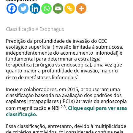
Classificação
Esophagus
Predição da profundidade de invasão do CEC
esofágico superficial (invasão limitada à submucosa,
independentemente do acometimento linfonodal) é
fundamental para determinar a estratégia
terapêutica (cirúrgica vs endoscópica), uma vez que
quanto maior a profundidade de invasão, maior o
1
risco de metástases linfonodais
.
Inoue e colaboradores, em 2015, propuseram uma
classificação baseada na avaliação dos padrões dos
capilares intrapapilares (IPCLs) através da endoscopia
2,3
com magnificação e NBI
.
Clique aqui para ver essa
classificação.
Essa classificação, entretanto, devido à multiplicidade
de critérios envolvidos, foi considerada confusa pela