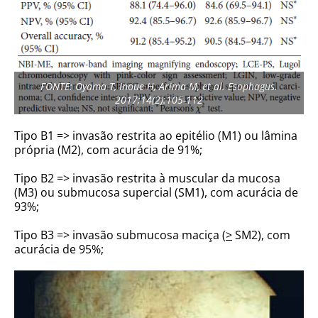
FONTE: Oyama T, Inoue H, Arima M, et al. Esophagus.
2017;14(2):105-112
Tipo B1 => invasão restrita ao epitélio (M1) ou lâmina
própria (M2), com acurácia de 91%;
Tipo B2 => invasão restrita à muscular da mucosa
(M3) ou submucosa supercial (SM1), com acurácia de
93%;
Tipo B3 => invasão submucosa maciça (
>
SM2), com
acurácia de 95%;