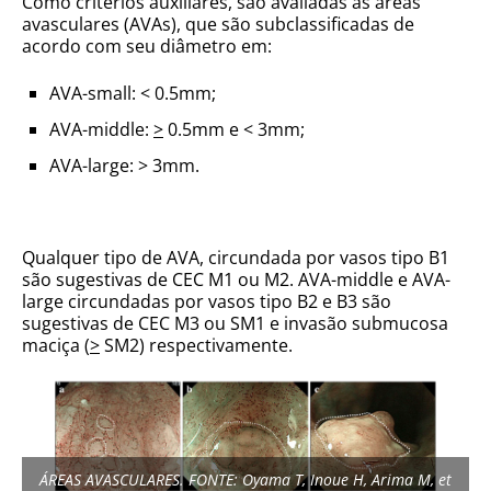
Como critérios auxiliares, são avaliadas as áreas
avasculares (AVAs), que são subclassificadas de
acordo com seu diâmetro em:
AVA-small: < 0.5mm;
AVA-middle:
>
0.5mm e < 3mm;
AVA-large: > 3mm.
Qualquer tipo de AVA, circundada por vasos tipo B1
são sugestivas de CEC M1 ou M2. AVA-middle e AVA-
large circundadas por vasos tipo B2 e B3 são
sugestivas de CEC M3 ou SM1 e invasão submucosa
maciça (
>
SM2) respectivamente.
ÁREAS AVASCULARES. FONTE: Oyama T, Inoue H, Arima M, et