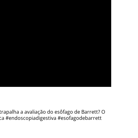
atrapalha a avaliação do esôfago de Barrett? O
ica #endoscopiadigestiva #esofagodebarrett