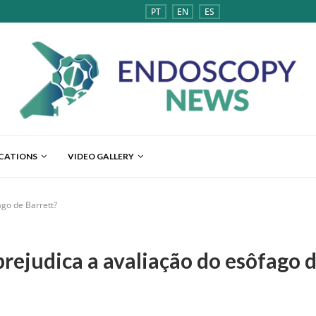
PT
EN
ES
ICATIONS
VIDEO GALLERY
ago de Barrett?
rejudica a avaliação do esôfago d