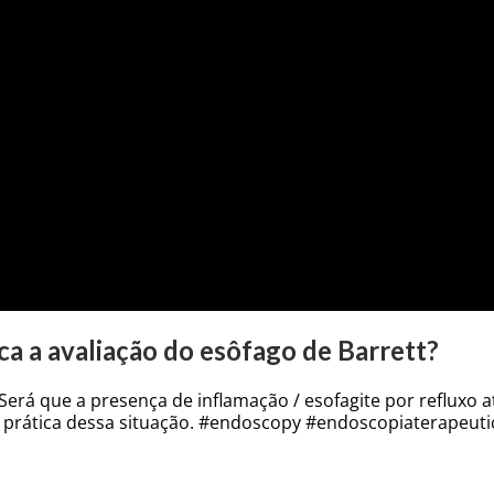
ca a avaliação do esôfago de Barrett?
 Será que a presença de inflamação / esofagite por refluxo 
 prática dessa situação. #endoscopy #endoscopiaterapeut