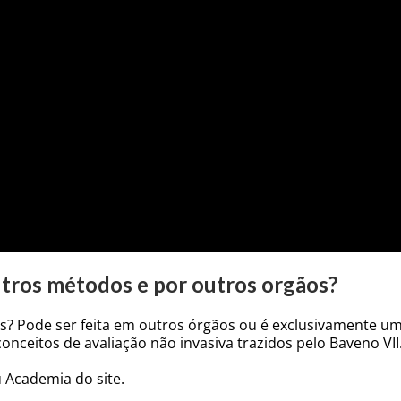
outros métodos e por outros orgãos?
os? Pode ser feita em outros órgãos ou é exclusivamente um
nceitos de avaliação não invasiva trazidos pelo Baveno VII
 Academia do site.