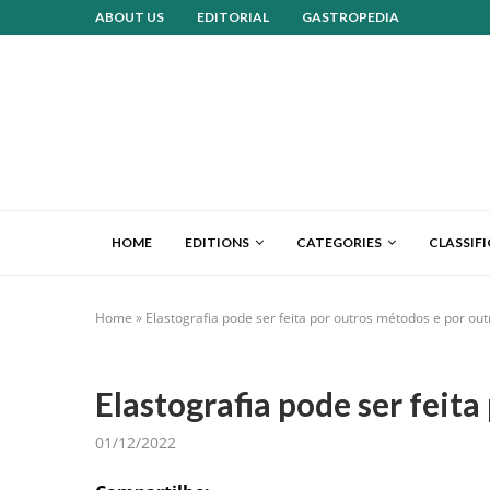
ABOUT US
EDITORIAL
GASTROPEDIA
HOME
EDITIONS
CATEGORIES
CLASSIF
Home
»
Elastografia pode ser feita por outros métodos e por ou
Elastografia pode ser feit
01/12/2022