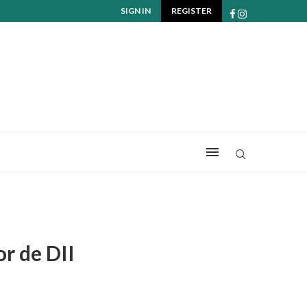
SIGN IN
REGISTER
r de DII