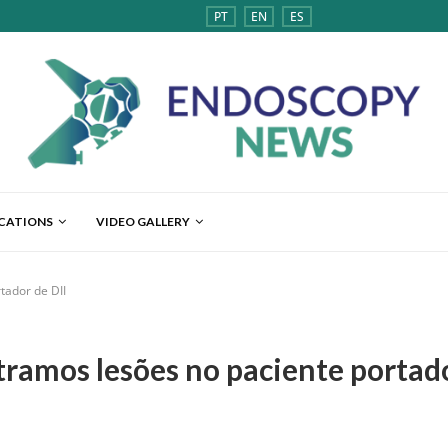
PT
EN
ES
ICATIONS
VIDEO GALLERY
tador de DII
ramos lesões no paciente portado