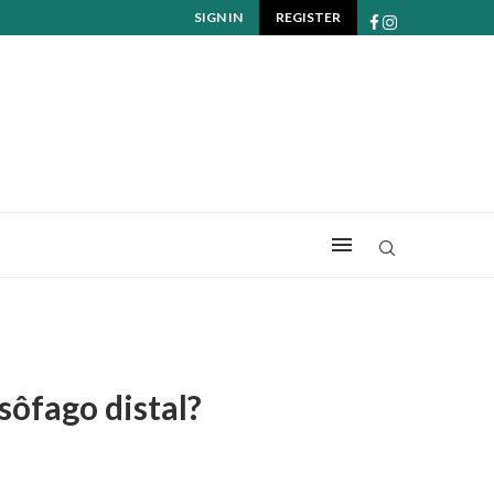
SIGN IN
REGISTER
sôfago distal?