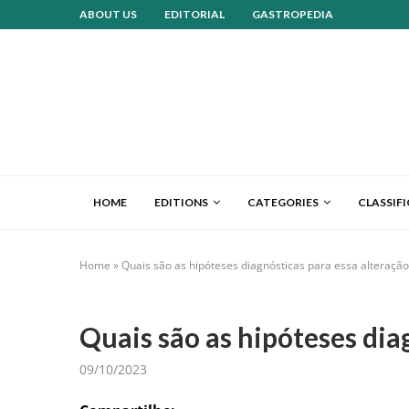
ABOUT US
EDITORIAL
GASTROPEDIA
HOME
EDITIONS
CATEGORIES
CLASSIF
Home
»
Quais são as hipóteses diagnósticas para essa alteração
Quais são as hipóteses dia
09/10/2023