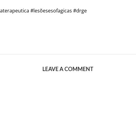
terapeutica #lesõesesofagicas #drge
LEAVE A COMMENT