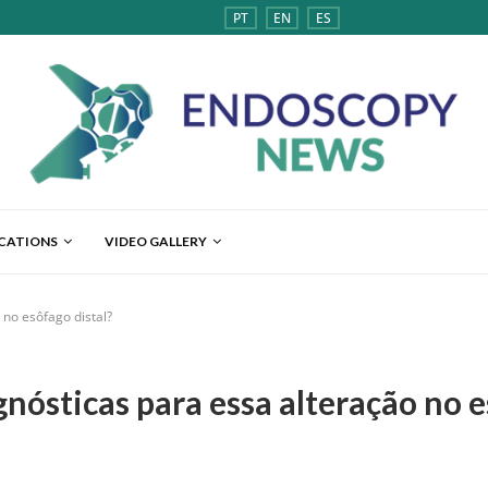
PT
EN
ES
ICATIONS
VIDEO GALLERY
 no esôfago distal?
gnósticas para essa alteração no e