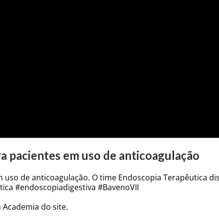
a pacientes em uso de anticoagulação
uso de anticoagulação. O time Endoscopia Terapêutica dis
ica #endoscopiadigestiva #BavenoVII
 Academia do site.