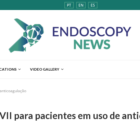
PT
EN
ES
ICATIONS
VIDEO GALLERY
anticoagulação
II para pacientes em uso de ant