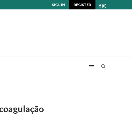
SIGN IN
REGISTER
icoagulação