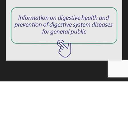
ISSN: 2764-1694
Privacy Policy
|
Consent Term
Endoscopy News © 2025 – All rights reserved. -
Developed by
MINDAGE